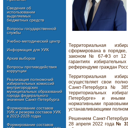
Сведения об
использовании
выделяемых
бюджетных средств
Вопросы государственной
службы
Учебно-методический центр
Территориальная из
Информация для УИК
сформирована в порядке,
законом № 67-ФЗ от 12 
Архив выборов
гарантиях избирательны
референдуме граждан Росс
Вопросы противодействия
коррупции
Территориальная из
Реализация полномочий
осуществляет свои полно
избирательных комиссий
Санкт-Петербурга № 38
внутригородских
муниципальных образований
территориальных избир
города федерального
Петербурге» и иными
значения Санкт-Петербурга
нормативными правовыми 
Формирование составов
устанавливающими полном
УИК и резерва составов УИК
в 2023-2028 годах
Решением Санкт-Петербург
28 апреля 2022 года
№ 31
Формирование составов