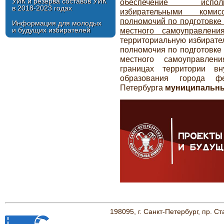
УИК и резерва составов УИК
обеспечение испол
в 2018-2023 годах
избирательными коми
полномочий по подготовке
Информация для молодых
местного самоуправлени
и будущих избирателей
территориальную избират
полномочия по подготовке
местного самоуправлен
границах территории вну
образования города фе
Петербурга
муниципальны
198095, г. Санкт-Петербург, пр. Ст